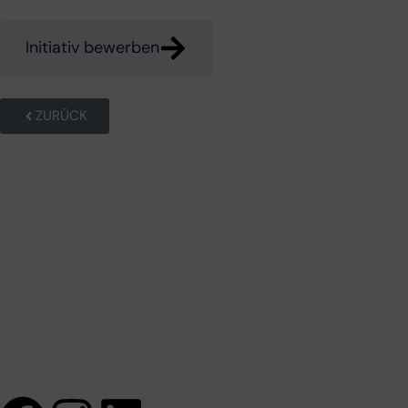
uns gerne eine Initiativbewerbung.
Initiativ bewerben
ZURÜCK
Diese Website ist kein Teil der Facebook-Website oder Facebook,
Inc. Darüber hinaus wird diese Website von Facebook in keiner
Weise unterstützt. Facebook ist eine Marke von Facebook, Inc. Alle
unsere Bewertungen und Referenzen sind von echten Kunden. Wir
garantieren keine Ergebnisse. Aus diesem Grund können und
möchten wir nicht mit jedem Unternehmen arbeiten.