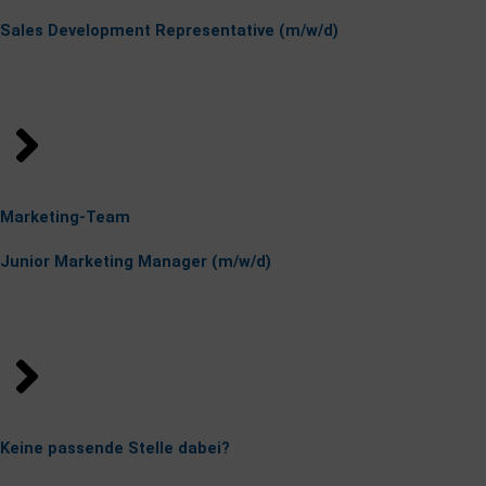
Sales Development Representative (m/w/d)
Festanstellung, Vollzeit
in Hamburg
Marketing-Team
Junior Marketing Manager (m/w/d)
Festanstellung, Vollzeit
in Hamburg
Keine passende Stelle dabei?
Wir sind immer auf der Suche nach motivierten Talenten. Schick