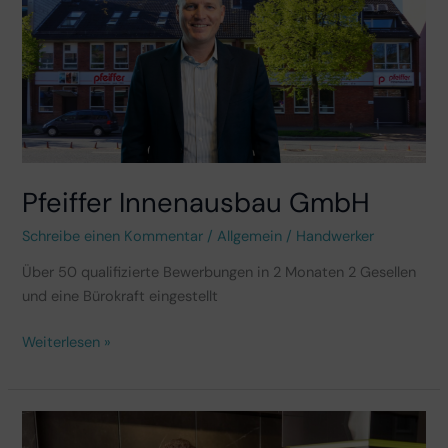
Pfeiffer Innenausbau GmbH
Schreibe einen Kommentar
/
Allgemein
/
Handwerker
Über 50 qualifizierte Bewerbungen in 2 Monaten 2 Gesellen
und eine Bürokraft eingestellt
Weiterlesen »
Maloku
Küchen