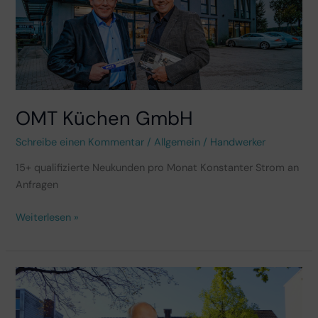
OMT Küchen GmbH
Schreibe einen Kommentar
/
Allgemein
/
Handwerker
15+ qualifizierte Neukunden pro Monat Konstanter Strom an
Anfragen
Weiterlesen »
Pfeiffer
Innenausbau
GmbH