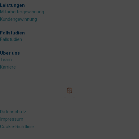
a
n
i
Leistungen
c
s
n
Mitarbeitergewinnung
Kundengewinnung
e
t
k
Fallstudien
Fallstudien
b
a
e
Über uns
o
g
d
Team
Karriere
o
r
i
Copyright © 2024 Handwerks Helden®
k
a
n
m
Datenschutz
Impressum
Cookie-Richtlinie