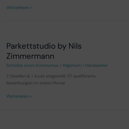
Weiterlesen »
Parkettstudio
by
Parkettstudio by Nils
Nils
Zimmermann
Zimmermann
Schreibe einen Kommentar
/
Allgemein
/
Handwerker
2 Gesellen & 1 Azubi eingestellt 37 qualifizierte
Bewerbungen im ersten Monat
Weiterlesen »
Glasservice
Tanneberg